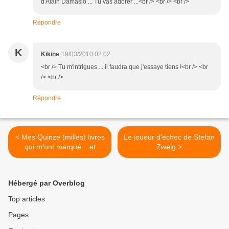
d'Alain Damasio ... Tu vas adorer ...<br /> <br /> <br />
Répondre
K
Kikine
19/03/2010 02:02
<br /> Tu m'intrigues ... il faudra que j'essaye tiens !<br /> <br
/> <br />
Répondre
< Mes Quinze (milles) livres
Le joueur d'échec de Stefan
qui m'ont marqué... et
Zweig >
continuent encore de
m'habiter
Hébergé par Overblog
Top articles
Pages