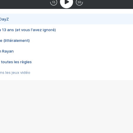
 DayZ
 a 13 ans (et vous l'avez ignoré)
e (littéralement)
im Rayan
 toutes les règles
s les jeux vidéo
us choquant de Rockstar ? - Le scandale BULLY
e plus moche de Steam
du RÊVE tourne au CAUCHEMAR
pendant 8 heures
it… à tort