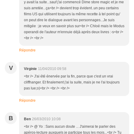
y avait la suite...sauf j'ai commencé Dime store magic et je me
suis arretée...ça<br /> devient trop évident..un peu certains
films US qui utilisent toujours la même recette à tel point qu'
on peut dire le dialogue avant les personnages...Je suis
mitigée : je veux en savoir plus sur<br /> Chloé mais le Modus
operandi de l'auteur m'ennuie déjà après deux livres :-s<br />
<br /> <br />
Répondre
V
Virginie
11/04/2010 09:58
<br /> J'ai été énervée par la fin, parce que c'est un vrai
cliffhanger. Et finalement j'ai la suite, mais je ne l'ai toujours
pas lue;o)<br /> <br /> <br />
Répondre
B
Ben
26/03/2010 10:08
<br /> @ Yo : Sans aucun doute ... J'aimerai te parler des
apéros-lecture auxquels je participe tous les mois...<br /> Tu