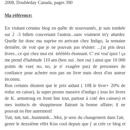
2008, Doubleday Canada, pages 390
Ma référence:
En visitant certains blog en quête de nouveautés, je suis tombée
sur 2 -3 billets concernant l'auteur...sans vraiment m'y attarder.
Quelle fut donc ma suprise en arrivant chez Indigo, la semaine
dernière, de voir que je ne pouvais pas résister: ...j'ai pris deux
livres...ce qui chez moi est trèèèèès étonnant. C' est vrai`quoi ! ça
me prend d'habitude 110 ans (ben oui , ben oui ) ainsi que 10 000
points de vue( no, no, je n' exagère pas) de personnes de
confiance pour acheter non pas un livre mais deux d'un auteur
inconnu.
Bon certains diraient que le prix aidant ( 10$ le livre+ 20% de
reduc en caisse), la super promo massive d'indigo ( tous les livres
de K. armstrong en front line tout, partout à coté des caisses) et
mes instincts de shoppineuse flairant la bonne affaire; il ne
pouvait en être autrement!
Tutt, tutt, tutt...hummmh....Moi, je sens du changement dans l'air,
genre le deuxième effet Kiss cool depuis que j' ai crée ce blog et