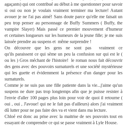
agaçants) qui ont contribué au début à me questionner pour savoir
si oui ou non je voulais vraiment terminer ma lecture! Autant
avouer je ne l'ai pas aimé! Sans doute parce qu'elle me faisait un
peu trop penser au personnage de Buffy Summers ( Buffy, the
vampire Slayer) Mais passé ce premier mouvement d'humeur
et certaines longueurs sur les humeurs de la jeune fille; je me suis
laissée prendre au suspens et même surprendre !
On découvre que les gens ne sont pas vraiment ce
qu'ils paraissent ce qui sème un peu la confusion sur qui est le (
ou les ) Gros méchant de l'histoire! le roman nous fait découvrir
des gens avec des pouvoirs surnaturels et une société mystérieuse
qui les guette et évidemment la présence d'un danger pour les
surnaturels.
Comme je ne suis pas une fille patiente dans la vie...j'aime qu'un
suspens ne dure pas trop longtemps afin que je puisse resister à
l'envie d'aller 100 pages plus loin pour voir de quoi il retourne (
oui , oui , J'avoue! qui ne le fait pas d'ailleurs) alors j'ai vraiment
dû lutter pour ne pas faire des va et vient dans ma lecture.
Chloé est donc au prise avec la maitrise de ses pouvoirs tout en
essayant de comprendre ce qui se passe vraiment à Lyle House.