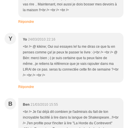
vas rire .. Maintenant, moi aussi je dois bosser mes devoirs à
la maison !!<br /> <br /> <br />
Répondre
Y
Yo
24/03/2010 22:16
<br /> @ kikine; Oui oui essayes le! tu me diras ce que tu en
penses comme ça! je peux te passer le livre :-)<br /> <br /> @
Bén: merci bien ;-) je suis certaine que tu peux faire de
même...je retiens ta référence que je vais rajouter dans ma
LIRAl de ce pas. seras tu connectée cette fin de semaine ?<br
/> <br /> <br />
Répondre
B
Ben
21/03/2010 15:55
<br /> Je t'ai déjà dit combien je t'admirais du fait de ton
incroyable facilité à lire dans la langue de Shakespeare...!!<br
/> J'en profite pour t'inciter à lire "La Horde du Contrevent"