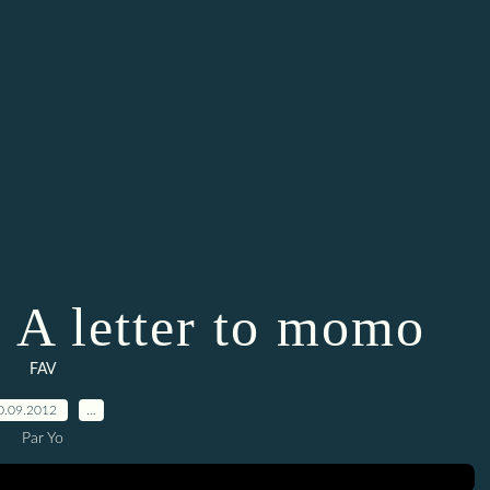
: A letter to momo
FAV
0.09.2012
…
Par Yo