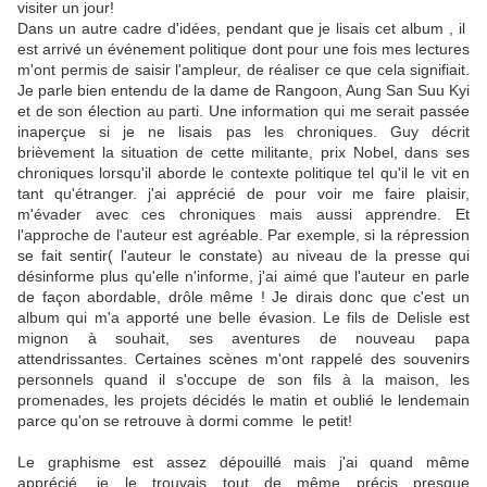
visiter un jour!
Dans un autre cadre d'idées, pendant que je lisais cet album , il
est arrivé un événement politique dont pour une fois mes lectures
m'ont permis de saisir l'ampleur, de réaliser ce que cela signifiait.
Je parle bien entendu de la dame de Rangoon, Aung San Suu Kyi
et de son élection au parti. Une information qui me serait passée
inaperçue si je ne lisais pas les chroniques. Guy décrit
brièvement la situation de cette militante, prix Nobel, dans ses
chroniques lorsqu'il aborde le contexte politique tel qu'il le vit en
tant qu'étranger. j'ai apprécié de pour voir me faire plaisir,
m'évader avec ces chroniques mais aussi apprendre. Et
l'approche de l'auteur est agréable. Par exemple, si la répression
se fait sentir( l'auteur le constate) au niveau de la presse qui
désinforme plus qu'elle n'informe, j'ai aimé que l'auteur en parle
de façon abordable, drôle même ! Je dirais donc que c'est un
album qui m'a apporté une belle évasion. Le fils de Delisle est
mignon à souhait, ses aventures de nouveau papa
attendrissantes. Certaines scènes m'ont rappelé des souvenirs
personnels quand il s'occupe de son fils à la maison, les
promenades, les projets décidés le matin et oublié le lendemain
parce qu'on se retrouve à dormi comme le petit!
Le graphisme est assez dépouillé mais j'ai quand même
apprécié, je le trouvais tout de même précis presque